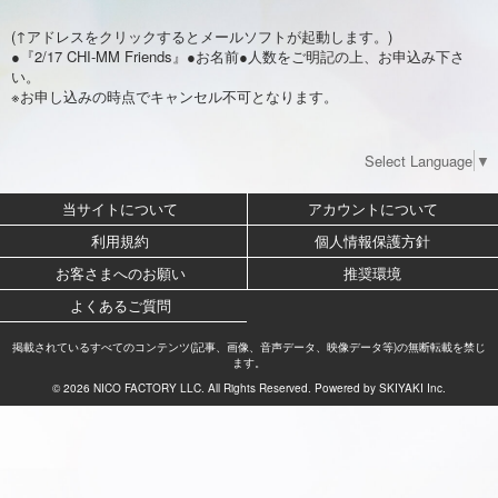
(↑アドレスをクリックするとメールソフトが起動します。)
●『2/17 CHI-MM Friends』●お名前●人数をご明記の上、お申込み下さ
い。
※お申し込みの時点でキャンセル不可となります。
Select Language
▼
当サイトについて
アカウントについて
利用規約
個人情報保護方針
お客さまへのお願い
推奨環境
よくあるご質問
掲載されているすべてのコンテンツ(記事、画像、音声データ、映像データ等)の無断転載を禁じ
ます。
© 2026 NICO FACTORY LLC. All Rights Reserved. Powered by
SKIYAKI Inc.