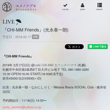
LOGIN
JOIN
MENU
LIVE
『CHI-MM Friends』(光永泰一朗)
予定日
2019.02.17
LIVE
『CHI-MM Friends』
2019年 2月17日(日) @
café CHI-MM カフェチーママ
(札幌)
札幌市中央区南3条西8丁目大洋ビル地下 TEL 080-1880-3280
15:30 OPEN/16:00 START(18:00終演予定)
前売¥3000/当日¥3500(+1D)
出演：光永泰一朗・なかにしりく・Watana Besta SOCIAL Club・碓井佑
治(G)
予約開始日：11/18(日) 14:00〜
ryota_taichiro@yahoo.co.jp