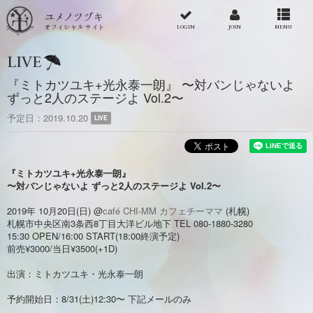
LOGIN
JOIN
MENU
LIVE
『ミトカツユキ+光永泰一朗』 〜対バンじゃないよ
ずっと2人のステージよ Vol.2〜
予定日
2019.10.20
LIVE
『ミトカツユキ+光永泰一朗』
〜対バンじゃないよ ずっと2人のステージよ Vol.2〜
2019年 10月20日(日) @
café CHI-MM カフェチーママ
(札幌)
札幌市中央区南3条西8丁目大洋ビル地下 TEL 080-1880-3280
15:30 OPEN/16:00 START(18:00終演予定)
前売¥3000/当日¥3500(+1D)
出演：ミトカツユキ・光永泰一朗
予約開始日：8/31(土)12:30〜 下記メールのみ