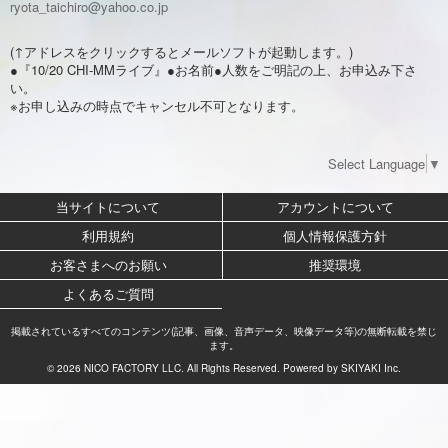
ryota_taichiro@yahoo.co.jp
(↑アドレスをクリックするとメールソフトが起動します。)
●『10/20 CHI-MMライブ』●お名前●人数をご明記の上、お申込み下さ
い。
※お申し込みの時点でキャンセル不可となります。
Select Language
▼
当サイトについて
アカウントについて
利用規約
個人情報保護方針
お客さまへのお願い
推奨環境
よくあるご質問
掲載されているすべてのコンテンツ(記事、画像、音声データ、映像データ等)の無断転載を禁じ
ます。
© 2026 NICO FACTORY LLC. All Rights Reserved. Powered by
SKIYAKI Inc.