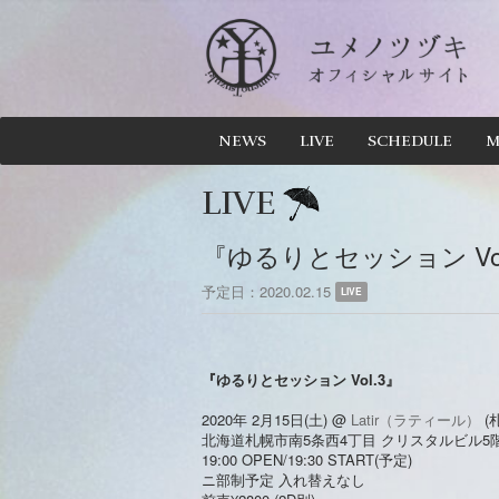
NEWS
LIVE
SCHEDULE
M
LIVE
『ゆるりとセッション Vol
予定日
2020.02.15
LIVE
『ゆるりとセッション Vol.3』
2020年 2月15日(土) @
Latir（ラティール）
(
北海道札幌市南5条西4丁目 クリスタルビル5
19:00 OPEN/19:30 START(予定)
ニ部制予定 入れ替えなし