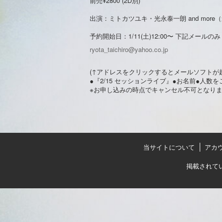
前売¥2800 (2D別)
出演：ミトカツユキ・光永泰一朗 and mor
予約開始日：1/11(土)12:00〜 下記メールのみ
ryota_taichiro@yahoo.co.jp
(↑アドレスをクリックするとメールソフトが
●『2/15 セッションライブ』●お名前●人
※お申し込みの時点でキャンセル不可となり
当サイトについて
アカ
掲載されて