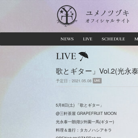
NEWS
LIVE
SCHEDULE
M
LIVE
歌とギター」Vol.2(光永
予定日
2021.05.08
LIVE
5月8日(土) 「歌とギター」
@三軒茶屋 GRAPEFRUIT MOON
光永泰一朗(歌)/外園一馬(ギター)
料理＆進行：タカノハシアキラ