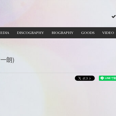
EDIA
DISCOGRAPHY
BIOGRAPHY
GOODS
VIDEO
泰一朗)