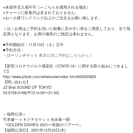
※未就学児入場不可（←こちらを適用される場合）
※チャージに飲食代は含まれておりません。
※お一人様ワンドリンク以上のご注文をお願い致します。
＜注＞お席はご予約を頂いた順番に見やすい席をご用意しており、全て指
定席となります。お席の場所のご指定は承れません。
■予約開始日：11月13日（土）正午
■予約方法：
・ローソンチケット
東京公演ご予約はこちらから！
【新型コロナウイルス感染症（COVID-19）に関する取り組みにつきまし
て】
http://www.jzbrat.com/whatsnew/index.html#20200825
【問い合わせ】
JZ Brat SOUND OF TOKYO
03-5728-0168(平日14:00〜21:00)
＜福岡公演＞
竹本健一 x キクチタケシ x 光永泰一朗
『GOLDEN DISHES 2021〜奇跡のツアー〜』
【福岡公演日】 2021年12月23日(木)