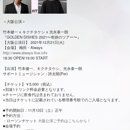
＜大阪公演＞
竹本健一 x キクチタケシ x 光永泰一朗
『GOLDEN DISHES 2021〜奇跡のツアー〜』
【大阪公演日】 2021年12月21日(火)
【会場】 梅田・Always
http://www.always-live.info
18:30 OPEN/19:00 START
【出演】竹本健一、キクチタケシ、光永泰一朗
サポートミュージシャン：誇太朗(Per)
【チケット】￥5,000（税込）
※別途1ドリンク料金必要となります。
※チャージに飲食代は含まれておりません。
※当日はチケットに記載されている整理番号順でのご入場となります。
■予約開始日：11月13日（土）正午
■予約方法：
・ローソンチケット
大阪公演ご予約はこちらから！
■会場予約