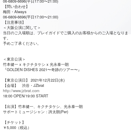
06-6809-6696(平日17:00〜21:00)
【問い合わせ】
梅田・Always
06-6809-6696(平日17:00〜21:00)
【注意事項】
＜大阪公演に関して＞
当日のご入場順は、プレイガイドでご購入のお客様からのご入場となりま
す。
予めご了承ください。
＜東京公演＞
竹本健一 x キクチタケシ x 光永泰一朗
『GOLDEN DISHES 2021〜奇跡のツアー〜』
【東京公演日】 2021年12月22日(水)
【会場】 渋谷・JZbrat
http://www.jzbrat.com
18:00 OPEN/19:00 START
【出演】竹本健一、キクチタケシ、光永泰一朗
サポートミュージシャン：誇太朗(Per)
【チケット】
￥5,000（税込）