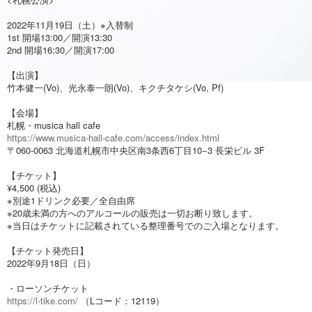
2022年11月19日（土）※入替制
1st 開場13:00／開演13:30
2nd 開場16:30／開演17:00
【出演】
竹本健一(Vo)、光永泰一朗(Vo)、キクチタケシ(Vo, Pf)
【会場】
札幌・musica hall cafe
https://www.musica-hall-cafe.com/access/index.html
〒060-0063 北海道札幌市中央区南3条西6丁目10−3 長栄ビル 3F
【チケット】
¥4,500 (税込)
※別途1ドリンク必要／全自由席
※20歳未満の方へのアルコールの販売は一切お断り致します。
※当日はチケットに記載されている整理番号でのご入場となります。
【チケット発売日】
2022年9月18日（日）
・ローソンチケット
https://l-tike.com/
（Lコード：12119）