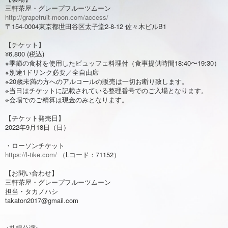
三軒茶屋・グレープフルーツムーン
http://grapefruit-moon.com/access/
〒154-0004東京都世田谷区太子堂2-8-12 佐々木ビルB1
【チケット】
¥6,800 (税込)
※季節の食材を使用したビュッフェ料理付（食事提供時間18:40〜19:30）
※別途1ドリンク必要／全自由席
※20歳未満の方へのアルコールの販売は一切お断り致します。
※当日はチケットに記載されている整理番号でのご入場となります。
※会場でのご精算は現金のみとなります。
【チケット発売日】
2022年9月18日（日）
・ローソンチケット
https://l-tike.com/
（Lコード：71152）
【お問い合わせ】
三軒茶屋・グレープフルーツムーン
担当・タカノハシ
takaton2017@gmail.com
<札幌公演>