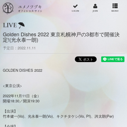
LOGIN
JOIN
MENU
LIVE
Golden Dishes 2022 東京札幌神戸の3都市で開催決
定!(光永泰一朗)
予定日
2022.11.11
GOLDEN DISHES 2022
<東京公演>
2022年11月11日（金）
開場18:30／開演19:30
【出演】
竹本健一(Vo)、光永泰一朗(Vo)、キクチタケシ(Vo, Pf)、誇太朗(Per)
【会場】