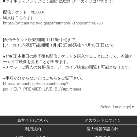
■ツイキャスプレミアにて生配信決定!!(アーカイブは1/15まで)
配信チケット：¥2,800-
購入はこちら↓↓
https://twitcasting.tv/c:grapefruitmoon_/shopcart/198783
[配信チケット販売期間] 1月15日(日)まで
[アーカイブ視聴可能期間] 1月8日(日)終演後〜1月15日(日)まで
●1/8(日)本番日の終了後も配信チケットを購入することによって、本編ア
ーカイブ映像を見ることが出来ます。
※チケットご購入のお客様は、アーカイブ映像の閲覧も可能となります。
※手順が分からない方はこちらをご覧下さい。
https://twitcasting.tv/helpcenter.php?
pid=HELP_PREMIER_LIVE_BUY#purchase
Select Language
▼
当サイトについて
アカウントについて
利用規約
個人情報保護方針