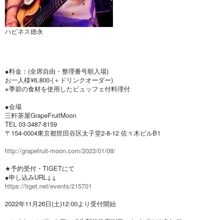
ハピネス徳永
●料金：(全席自由・整理番号順入場)
お一人様¥6,800-(＋ドリンクオーダー)
※季節の食材を使用したビュッフェ付料理付
●会場
三軒茶屋GrapeFruitMoon
TEL 03-3487-8159
〒154-0004東京都世田谷区太子堂2-8-12 佐々木ビルB1
http://grapefruit-moon.com/2023/01/08/
★予約受付・TIGETにて
●申し込みURL↓↓
https://tiget.net/events/215701
2022年11月26日(土)12:00より受付開始